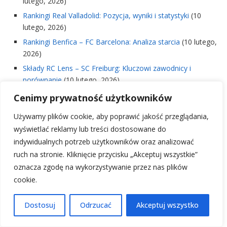
lutego, 2026)
Rankingi Real Valladolid: Pozycja, wyniki i statystyki
(10
lutego, 2026)
Rankingi Benfica – FC Barcelona: Analiza starcia
(10 lutego,
2026)
Składy RC Lens – SC Freiburg: Kluczowi zawodnicy i
porównanie
(10 lutego, 2026)
Składy: Stade Rennais – Olympique Marsylia: Kto zagra?
Cenimy prywatność użytkowników
(10 lutego, 2026)
Używamy plików cookie, aby poprawić jakość przeglądania,
Athletic Bilbao: Rozgrywki – Sezon, Terminarz i Wyniki
(10
wyświetlać reklamy lub treści dostosowane do
lutego, 2026)
indywidualnych potrzeb użytkowników oraz analizować
Składy: Arsenal FC – Crystal Palace: Oficjalne składy
(10
ruch na stronie. Kliknięcie przycisku „Akceptuj wszystkie”
lutego, 2026)
oznacza zgodę na wykorzystywanie przez nas plików
Ranking znicz pruszków: Najlepsze wybory i porównanie
cookie.
(10 lutego, 2026)
Składy: Al Taawon – Al-Ittihad: Analiza i porównanie
(10
Dostosuj
Odrzucać
Akceptuj wszystko
lutego, 2026)
Składy: Śląsk Wrocław – Wisła Płock: kluczowi zawodnicy i