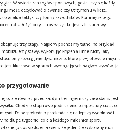
y gier. W świecie rankingów sportowych, gdzie liczy się każdy
kingu może decydować o awansie czy utrzymaniu w lidze,
 co analiza taktyki czy formy zawodników. Pominięcie tego
apomniał założyć buty – niby wszystko jest, ale kluczowy
ejmuje trzy etapy. Najpierw podnosimy tętno, na przykład
e mobilizujemy stawy, wykonując krążenia i inne ruchy, aby
u stosujemy rozciąganie dynamiczne, które przygotowuje mięśnie
ś, co jest kluczowe w sportach wymagających nagłych zrywów, jak
lko przygotowanie
nego, ale również przed każdym treningiem czy zawodami, jest
iłku. Chodzi o stopniowe podniesienie temperatury ciała, co
 mięśni. To bezpośrednio przekłada się na lepszą wydolność i
 na długie tygodnie, co dla każdego miłośnika sportu,
Z własnego doświadczenia wiem, że jeden źle wykonany ruch