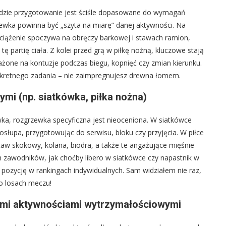
dzie przygotowanie jest ściśle dopasowane do wymagań
grzewka powinna być „szyta na miarę” danej aktywności. Na
bciążenie spoczywa na obręczy barkowej i stawach ramion,
ę partię ciała. Z kolei przed grą w piłkę nożną, kluczowe stają
ażone na kontuzje podczas biegu, kopnięć czy zmian kierunku.
nkretnego zadania – nie zaimpregnujesz drewna łomem.
i (np. siatkówka, piłka nożna)
wka, rozgrzewka specyficzna jest nieoceniona. W siatkówce
słupa, przygotowując do serwisu, bloku czy przyjęcia. W piłce
taw skokowy, kolana, biodra, a także te angażujące mięśnie
ch zawodników, jak choćby libero w siatkówce czy napastnik w
 pozycję w rankingach indywidualnych. Sam widziałem nie raz,
o losach meczu!
ymi aktywnościami wytrzymałościowymi