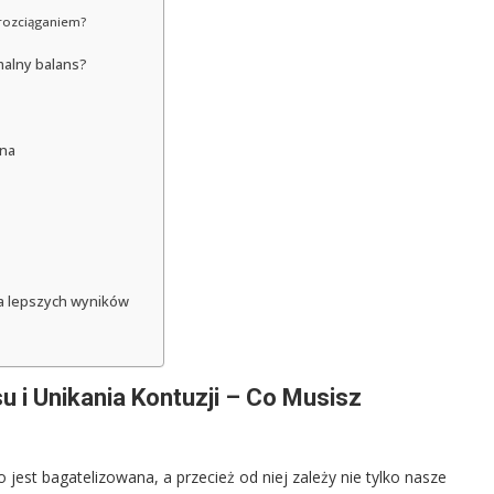
rozciąganiem?
malny balans?
nna
la lepszych wyników
 i Unikania Kontuzji – Co Musisz
est bagatelizowana, a przecież od niej zależy nie tylko nasze