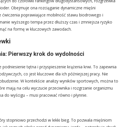
ujących do czołówki rankingów długodystansowych, rozgrzewka
bioder. Obejmuje ona rozciąganie dynamiczne mięśni
e ćwiczenia poprawiające mobilność stawu biodrowego i
anie wyższego tempa przez dłuższy czas i zmniejsza ryzyko
płynąć na formę w kluczowych zawodach.
ewki
nia: Pierwszy krok do wydolności
podniesienie tętna i przyspieszenie krążenia krwi. To zapewnia
odżywczych, co jest kluczowe dla ich późniejszej pracy. Nie
 pobudzenie. W kontekście analizy wyników sportowych, można to
re mają na celu wyczucie przeciwnika i rozgrzanie organizmu
ika do wyścigu – musi pracować równo i płynnie.
ry stopniowo przechodzi w lekki bieg. To pozwala mięśniom