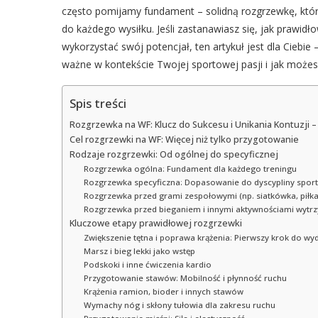
często pomijamy fundament – solidną rozgrzewkę, która
do każdego wysiłku. Jeśli zastanawiasz się, jak prawidł
wykorzystać swój potencjał, ten artykuł jest dla Ciebie 
ważne w kontekście Twojej sportowej pasji i jak możes
Spis treści
Rozgrzewka na WF: Klucz do Sukcesu i Unikania Kontuzji 
Cel rozgrzewki na WF: Więcej niż tylko przygotowanie
Rodzaje rozgrzewki: Od ogólnej do specyficznej
Rozgrzewka ogólna: Fundament dla każdego treningu
Rozgrzewka specyficzna: Dopasowanie do dyscypliny spor
Rozgrzewka przed grami zespołowymi (np. siatkówka, piłka
Rozgrzewka przed bieganiem i innymi aktywnościami wytr
Kluczowe etapy prawidłowej rozgrzewki
Zwiększenie tętna i poprawa krążenia: Pierwszy krok do wy
Marsz i bieg lekki jako wstęp
Podskoki i inne ćwiczenia kardio
Przygotowanie stawów: Mobilność i płynność ruchu
Krążenia ramion, bioder i innych stawów
Wymachy nóg i skłony tułowia dla zakresu ruchu