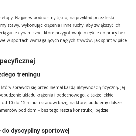
tapy. Najpierw podnosimy tętno, na przykład przez lekki
emy stawy, wykonując krążenia i inne ruchy, aby zwiększyć ich
zciąganie dynamiczne, które przygotowuje mięśnie do pracy bez
czowe w sportach wymagających nagłych zrywów, jak sprint w piłce
specyficznej
żdego treningu
tóry sprawdzi się przed niemal każdą aktywnością fizyczną. Jej
obudzenie układu krążenia i oddechowego, a także lekkie
od 10 do 15 minut i stanowi bazę, na której budujemy dalsze
amentów pod dom – bez tego reszta konstrukcji będzie
do dyscypliny sportowej