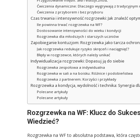
Przygotowanie mięśni: Siła i elastyczność
Ćwiczenia dynamiczne: Dlaczego wygrywają z tradycyjnym 
Ćwiczenia z przyborem i bez przyboru
Czas trwania i intensywność rozgrzewki: Jak znaleźć opty
Ile powinna trwać rozgrzewka na WF?
Dostosowanie intensywności do wieku i kondycji
Rozgrzewka dla młodszych i starszych uczniów
Zapobieganie kontuzjom: Rozgrzewka jako tarcza ochro
Jak rozgrzewka redukuje ryzyko skręceń i naciągnięć?
Błędy w rozgrzewce, których należy unikać
Indywidualizacja rozgrzewki: Dopasuj ją do siebie
Rozgrzewka zespołowa a indywidualna
Rozgrzewka w sali a na boisku: Różnice i podobieństwa
Rozgrzewka z partnerem: Korzyści i przykłady
Rozgrzewka a kondycja, wydolność i technika: Synergia d
Polecane artykuły
Polecane artykuły
Rozgrzewka na WF: Klucz do Sukcesu
Wiedzieć?
Rozgrzewka na WF to absolutna podstawa, która często j