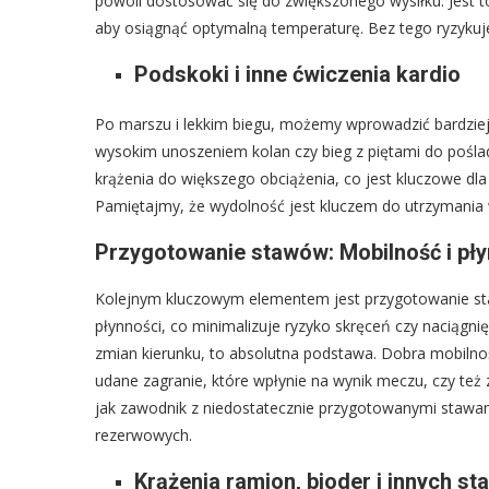
powoli dostosować się do zwiększonego wysiłku. Jest to 
aby osiągnąć optymalną temperaturę. Bez tego ryzykuj
Podskoki i inne ćwiczenia kardio
Po marszu i lekkim biegu, możemy wprowadzić bardziej i
wysokim unoszeniem kolan czy bieg z piętami do pośla
krążenia do większego obciążenia, co jest kluczowe dla
Pamiętajmy, że wydolność jest kluczem do utrzymania
Przygotowanie stawów: Mobilność i pł
Kolejnym kluczowym elementem jest przygotowanie sta
płynności, co minimalizuje ryzyko skręceń czy naciągnię
zmian kierunku, to absolutna podstawa. Dobra mobil
udane zagranie, które wpłynie na wynik meczu, czy też
jak zawodnik z niedostatecznie przygotowanymi stawa
rezerwowych.
Krążenia ramion, bioder i innych s