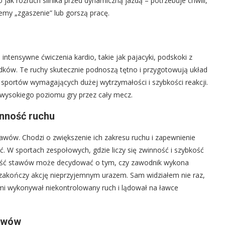
jak rozruch silnika przed dynamiczną jazdą – potrzebuje chwili,
emy „zgaszenie” lub gorszą pracę.
ntensywne ćwiczenia kardio, takie jak pajacyki, podskoki z
dków. Te ruchy skutecznie podnoszą tętno i przygotowują układ
 sportów wymagających dużej wytrzymałości i szybkości reakcji.
 wysokiego poziomu gry przez cały mecz.
ynność ruchu
wów. Chodzi o zwiększenie ich zakresu ruchu i zapewnienie
ć. W sportach zespołowych, gdzie liczy się zwinność i szybkość
ność stawów może decydować o tym, czy zawodnik wykona
 zakończy akcję nieprzyjemnym urazem. Sam widziałem nie raz,
mi wykonywał niekontrolowany ruch i lądował na ławce
tawów