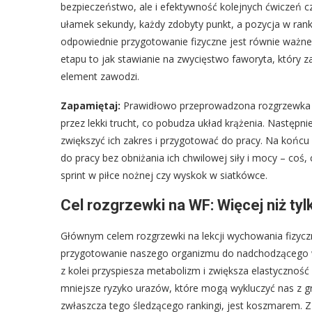
bezpieczeństwo, ale i efektywność kolejnych ćwiczeń cz
ułamek sekundy, każdy zdobyty punkt, a pozycja w ran
odpowiednie przygotowanie fizyczne jest równie ważne,
etapu to jak stawianie na zwycięstwo faworyta, który z
element zawodzi.
Zapamiętaj:
Prawidłowo przeprowadzona rozgrzewka ob
przez lekki trucht, co pobudza układ krążenia. Następni
zwiększyć ich zakres i przygotować do pracy. Na końc
do pracy bez obniżania ich chwilowej siły i mocy – co
sprint w piłce nożnej czy wyskok w siatkówce.
Cel rozgrzewki na WF: Więcej niż ty
Głównym celem rozgrzewki na lekcji wychowania fizycz
przygotowanie naszego organizmu do nadchodzącego wys
z kolei przyspiesza metabolizm i zwiększa elastyczność
mniejsze ryzyko urazów, które mogą wykluczyć nas z gry
zwłaszcza tego śledzącego rankingi, jest koszmarem. 