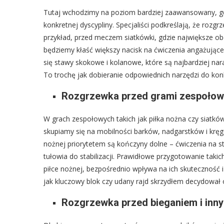
Tutaj wchodzimy na poziom bardziej zaawansowany, g
konkretnej dyscypliny. Specjaliści podkreślają, że roz
przykład, przed meczem siatkówki, gdzie największe o
będziemy kłaść większy nacisk na ćwiczenia angażujące t
się stawy skokowe i kolanowe, które są najbardziej nar
To trochę jak dobieranie odpowiednich narzędzi do ko
Rozgrzewka przed grami zespołowym
W grach zespołowych takich jak piłka nożna czy siatkó
skupiamy się na mobilności barków, nadgarstków i kręgo
nożnej priorytetem są kończyny dolne – ćwiczenia na s
tułowia do stabilizacji. Prawidłowe przygotowanie taki
piłce nożnej, bezpośrednio wpływa na ich skuteczność i
jak kluczowy blok czy udany rajd skrzydłem decydował 
Rozgrzewka przed bieganiem i inn