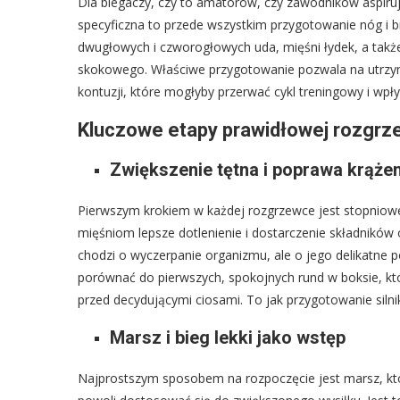
Dla biegaczy, czy to amatorów, czy zawodników aspir
specyficzna to przede wszystkim przygotowanie nóg i 
dwugłowych i czworogłowych uda, mięśni łydek, a takż
skokowego. Właściwe przygotowanie pozwala na utrzym
kontuzji, które mogłyby przerwać cykl treningowy i w
Kluczowe etapy prawidłowej rozgrz
Zwiększenie tętna i poprawa krąże
Pierwszym krokiem w każdej rozgrzewce jest stopniowe 
mięśniom lepsze dotlenienie i dostarczenie składników 
chodzi o wyczerpanie organizmu, ale o jego delikatne
porównać do pierwszych, spokojnych rund w boksie, któ
przed decydującymi ciosami. To jak przygotowanie siln
Marsz i bieg lekki jako wstęp
Najprostszym sposobem na rozpoczęcie jest marsz, któ