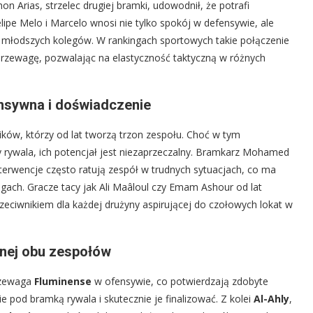
Arias, strzelec drugiej bramki, udowodnił, że potrafi
lipe Melo i Marcelo wnosi nie tylko spokój w defensywie, ale
a młodszych kolegów. W rankingach sportowych takie połączenie
 przewagę, pozwalając na elastyczność taktyczną w różnych
ensywna i doświadczenie
ików, którzy od lat tworzą trzon zespołu. Choć w tym
rywala, ich potencjał jest niezaprzeczalny. Bramkarz Mohamed
erwencje często ratują zespół w trudnych sytuacjach, co ma
ngach. Gracze tacy jak Ali Maâloul czy Emam Ashour od lat
eciwnikiem dla każdej drużyny aspirującej do czołowych lokat w
wnej obu zespołów
rzewaga
Fluminense
w ofensywie, co potwierdzają zdobyte
ie pod bramką rywala i skutecznie je finalizować. Z kolei
Al-Ahly
,