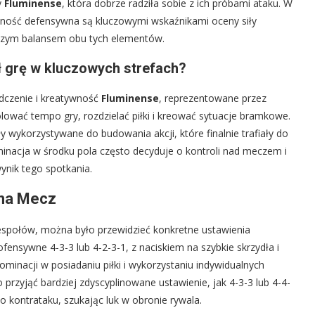
y
Fluminense
, która dobrze radziła sobie z ich próbami ataku. W
ilność defensywna są kluczowymi wskaźnikami oceny siły
szym balansem obu tych elementów.
ł grę w kluczowych strefach?
adczenie i kreatywność
Fluminense
, reprezentowane przez
rolować tempo gry, rozdzielać piłki i kreować sytuacje bramkowe.
y wykorzystywane do budowania akcji, które finalnie trafiały do
nacja w środku pola często decyduje o kontroli nad meczem i
ynik tego spotkania.
 na Mecz
zespołów, można było przewidzieć konkretne ustawienia
nsywne 4-3-3 lub 4-2-3-1, z naciskiem na szybkie skrzydła i
dominacji w posiadaniu piłki i wykorzystaniu indywidualnych
przyjąć bardziej zdyscyplinowane ustawienie, jak 4-3-3 lub 4-4-
do kontrataku, szukając luk w obronie rywala.