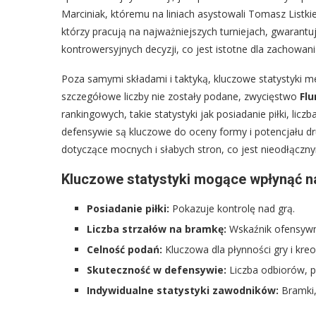
Marciniak, któremu na liniach asystowali Tomasz Listk
którzy pracują na najważniejszych turniejach, gwarantu
kontrowersyjnych decyzji, co jest istotne dla zachowan
Poza samymi składami i taktyką, kluczowe statystyki 
szczegółowe liczby nie zostały podane, zwycięstwo
Fl
rankingowych, takie statystyki jak posiadanie piłki, li
defensywie są kluczowe do oceny formy i potencjału dr
dotyczące mocnych i słabych stron, co jest nieodłączn
Kluczowe statystyki mogące wpłynąć na
Posiadanie piłki:
Pokazuje kontrolę nad grą.
Liczba strzałów na bramkę:
Wskaźnik ofensywn
Celność podań:
Kluczowa dla płynności gry i kreo
Skuteczność w defensywie:
Liczba odbiorów, 
Indywidualne statystyki zawodników:
Bramki, 