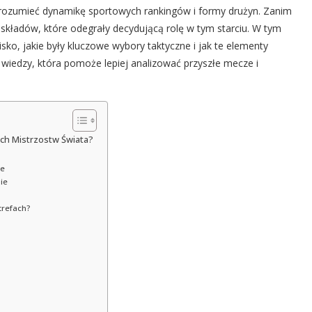
zrozumieć dynamikę sportowych rankingów i formy drużyn. Zanim
kładów, które odegrały decydującą rolę w tym starciu. W tym
sko, jakie były kluczowe wybory taktyczne i jak te elementy
j wiedzy, która pomoże lepiej analizować przyszłe mecze i
wych Mistrzostw Świata?
ie
ie
trefach?