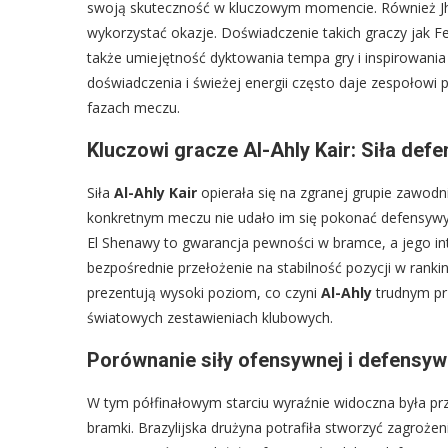
swoją skuteczność w kluczowym momencie. Również Jhon 
wykorzystać okazje. Doświadczenie takich graczy jak Fe
także umiejętność dyktowania tempa gry i inspirowani
doświadczenia i świeżej energii często daje zespołowi
fazach meczu.
Kluczowi gracze Al-Ahly Kair: Siła def
Siła
Al-Ahly Kair
opierała się na zgranej grupie zawodn
konkretnym meczu nie udało im się pokonać defensywy 
El Shenawy to gwarancja pewności w bramce, a jego int
bezpośrednie przełożenie na stabilność pozycji w ranki
prezentują wysoki poziom, co czyni
Al-Ahly
trudnym prz
światowych zestawieniach klubowych.
Porównanie siły ofensywnej i defensy
W tym półfinałowym starciu wyraźnie widoczna była p
bramki. Brazylijska drużyna potrafiła stworzyć zagrożen