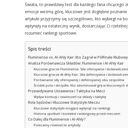
Świata, to prawdziwy test dla każdego fana chcącego 
emocje wezmą górę, kluczowe jest dogłębne poznanie s
artykule przyjrzymy się szczegółowo, kto wybiegł na boi
wpłynęły na ostateczny wynik, dostarczając Ci rzetelne
rozumieć rankingi sportowe.
Spis treści
Fluminense vs. Al-Ahly Kair: Kto Zagrał w Półfinale Klubo
Analiza Porównawcza Składów: Fluminense i Al-Ahly Kair
Kluczowi gracze Fluminense: Siła ofensywna i doświadczen
Kluczowi gracze Al-Ahly Kair: Siła defensywna i doświadczen
Porównanie siły ofensywnej i defensywnej obu zespołów
Środek pola i skrzydła: Kto zdominował grę w kluczowych s
Przewidywane Ustawienia i Taktyka na Mecz
Wpływ kontuzji i zawieszeń na składy i taktykę
Rola Sędziów i Kluczowe Statystyki Meczu
Kluczowe statystyki mogące wpłynąć na rankingi
Historia spotkań i kontekst rankingowy przed meczem
Co Dalej dla Fluminense i Al-Ahly?
Polecamy również te artykuły: