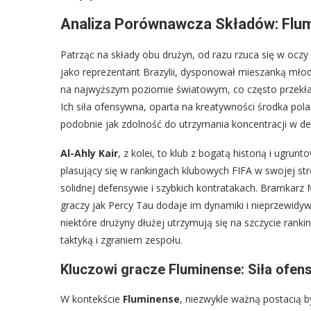
Analiza Porównawcza Składów: Flumi
Patrząc na składy obu drużyn, od razu rzuca się w oczy
jako reprezentant Brazylii, dysponował mieszanką młod
na najwyższym poziomie światowym, co często przekład
Ich siła ofensywna, oparta na kreatywności środka pol
podobnie jak zdolność do utrzymania koncentracji w de
Al-Ahly Kair
, z kolei, to klub z bogatą historią i ugr
plasujący się w rankingach klubowych FIFA w swojej stre
solidnej defensywie i szybkich kontratakach. Bramkarz
graczy jak Percy Tau dodaje im dynamiki i nieprzewidy
niektóre drużyny dłużej utrzymują się na szczycie rank
taktyką i zgraniem zespołu.
Kluczowi gracze Fluminense: Siła ofen
W kontekście
Fluminense
, niezwykle ważną postacią b