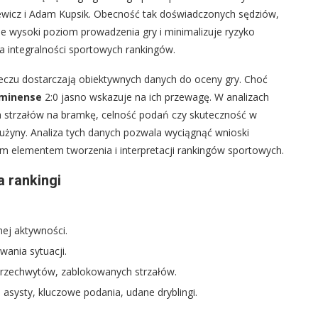
iewicz i Adam Kupsik. Obecność tak doświadczonych sędziów,
je wysoki poziom prowadzenia gry i minimalizuje ryzyko
ia integralności sportowych rankingów.
meczu dostarczają obiektywnych danych do oceny gry. Choć
uminense
2:0 jasno wskazuje na ich przewagę. W analizach
czba strzałów na bramkę, celność podań czy skuteczność w
użyny. Analiza tych danych pozwala wyciągnąć wnioski
ym elementem tworzenia i interpretacji rankingów sportowych.
 rankingi
ej aktywności.
wania sytuacji.
przechwytów, zablokowanych strzałów.
asysty, kluczowe podania, udane dryblingi.