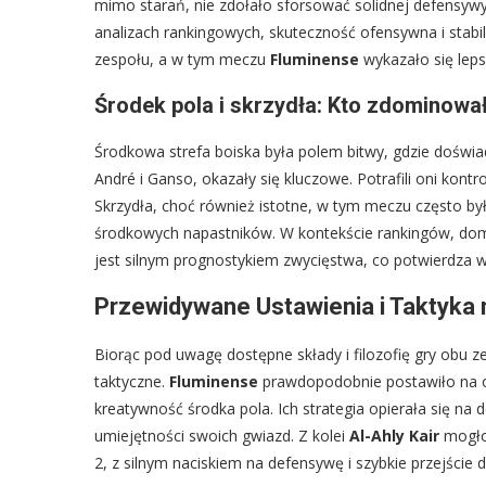
mimo starań, nie zdołało sforsować solidnej defensyw
analizach rankingowych, skuteczność ofensywna i stab
zespołu, a w tym meczu
Fluminense
wykazało się lep
Środek pola i skrzydła: Kto zdominowa
Środkowa strefa boiska była polem bitwy, gdzie doświ
André i Ganso, okazały się kluczowe. Potrafili oni kont
Skrzydła, choć również istotne, w tym meczu często był
środkowych napastników. W kontekście rankingów, domi
jest silnym prognostykiem zwycięstwa, co potwierdza w
Przewidywane Ustawienia i Taktyka
Biorąc pod uwagę dostępne składy i filozofię gry obu 
taktyczne.
Fluminense
prawdopodobnie postawiło na ofe
kreatywność środka pola. Ich strategia opierała się na 
umiejętności swoich gwiazd. Z kolei
Al-Ahly Kair
mogło 
2, z silnym naciskiem na defensywę i szybkie przejście 