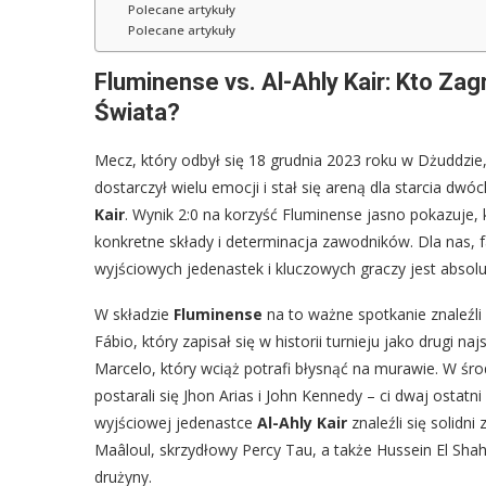
Polecane artykuły
Polecane artykuły
Fluminense vs. Al-Ahly Kair: Kto Za
Świata?
Mecz, który odbył się 18 grudnia 2023 roku w Dżuddzie
dostarczył wielu emocji i stał się areną dla starcia dwóc
Kair
. Wynik 2:0 na korzyść Fluminense jasno pokazuje, kt
konkretne składy i determinacja zawodników. Dla nas, 
wyjściowych jedenastek i kluczowych graczy jest absolu
W składzie
Fluminense
na to ważne spotkanie znaleźli
Fábio, który zapisał się w historii turnieju jako drugi n
Marcelo, który wciąż potrafi błysnąć na murawie. W śro
postarali się Jhon Arias i John Kennedy – ci dwaj ostatni
wyjściowej jedenastce
Al-Ahly Kair
znaleźli się solid
Maâloul, skrzydłowy Percy Tau, a także Hussein El Sha
drużyny.