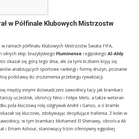
grał w Półfinale Klubowych Mistrzostw
, w ramach półfinału Klubowych Mistrzostw Świata FIFA,
h silnych ekip: brazylijskiego
Fluminense
i egipskiego
Al-Ahly
o okazał się górą tego dnia, ale za tymi liczbami kryją się
fanów analizujących sportowe rankingi i formę drużyn, poznanie
tną podstawą do zrozumienia przebiegu rywalizacji.
 się między innymi doświadczeni zawodnicy tacy jak bramkarz
ajstarszy uczestnik, obrońcy Nino i Felipe Melo, a także weteran
dku pola kluczową rolę odgrywali André i Ganso, a o bramki
 okazali się kluczowi, zdobywając decydujące trafienia. Z kolei w
ni zawodnicy, w tym bramkarz Mohamed El Shenawy, obrońca Ali
hat i Emam Ashour, stanowiący trzon ofensywny egipskiej