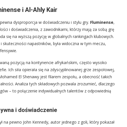
nense i Al-Ahly Kair
 pewna dysproporcja w doświadczeniu i stylu gry.
Fluminense
,
ości i doświadczenia, z zawodnikami, którzy mają za sobą grę
a się na wyższą pozycję w globalnych rankingach klubowych.
a i skuteczności napastników, była widoczna w tym meczu,
fensywie.
untowaną pozycją na kontynencie afrykańskim, często wysoko
fie. Ich siła opierała się na zdyscyplinowanej grze zespołowej,
 Mohamed El Shenawy jest filarem zespołu, a obecność takich
walności. Analiza tych składowych pozwala zrozumieć, dlaczego
ingów – to połączenie indywidualnych talentów z odpowiednią
sywna i doświadczenie
ył na pewno John Kennedy, autor jednego z goli, który pokazał