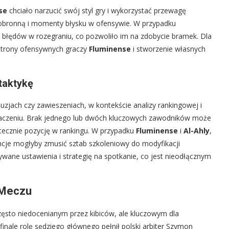
se
chciało narzucić swój styl gry i wykorzystać przewagę
ę obronną i momenty błysku w ofensywie. W przypadku
ie błędów w rozegraniu, co pozwoliło im na zdobycie bramek. Dla
 strony ofensywnych graczy
Fluminense
i stworzenie własnych
 taktykę
uzjach czy zawieszeniach, w kontekście analizy rankingowej i
naczeniu. Brak jednego lub dwóch kluczowych zawodników może
tatecznie pozycję w rankingu. W przypadku
Fluminense
i
Al-Ahly
,
ncje mogłyby zmusić sztab szkoleniowy do modyfikacji
ywane ustawienia i strategię na spotkanie, co jest nieodłącznym
 Meczu
ęsto niedocenianym przez kibiców, ale kluczowym dla
łfinale rolę sędziego głównego pełnił polski arbiter Szymon