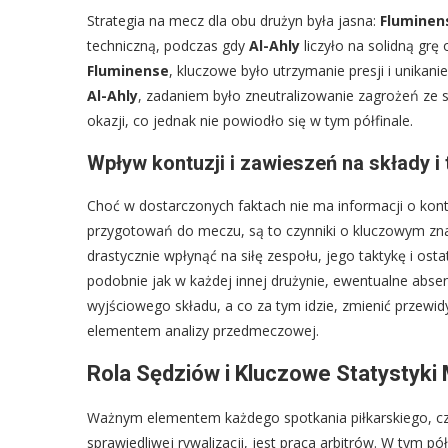
Strategia na mecz dla obu drużyn była jasna:
Fluminen
techniczną, podczas gdy
Al-Ahly
liczyło na solidną gr
Fluminense
, kluczowe było utrzymanie presji i unikan
Al-Ahly
, zadaniem było zneutralizowanie zagrożeń ze
okazji, co jednak nie powiodło się w tym półfinale.
Wpływ kontuzji i zawieszeń na składy i
Choć w dostarczonych faktach nie ma informacji o kont
przygotowań do meczu, są to czynniki o kluczowym z
drastycznie wpłynąć na siłę zespołu, jego taktykę i os
podobnie jak w każdej innej drużynie, ewentualne abse
wyjściowego składu, a co za tym idzie, zmienić przewid
elementem analizy przedmeczowej.
Rola Sędziów i Kluczowe Statystyki
Ważnym elementem każdego spotkania piłkarskiego, cz
sprawiedliwej rywalizacji, jest praca arbitrów. W tym pó