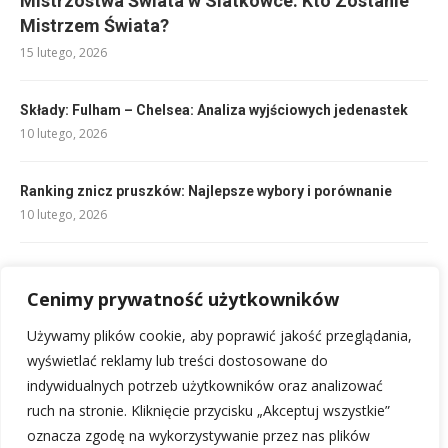
Mistrzostwa Świata w Siatkówce: Kto Zostanie
Mistrzem Świata?
15 lutego, 2026
Składy: Fulham – Chelsea: Analiza wyjściowych jedenastek
10 lutego, 2026
Ranking znicz pruszków: Najlepsze wybory i porównanie
10 lutego, 2026
Składy: Aston Villa – Fulham: Analiza i przewidywania
Cenimy prywatność użytkowników
10 lutego, 2026
Używamy plików cookie, aby poprawić jakość przeglądania,
Składy: Torino FC vs Inter Mediolan: Kto zagra w hicie?
wyświetlać reklamy lub treści dostosowane do
10 lutego, 2026
indywidualnych potrzeb użytkowników oraz analizować
ruch na stronie. Kliknięcie przycisku „Akceptuj wszystkie”
oznacza zgodę na wykorzystywanie przez nas plików