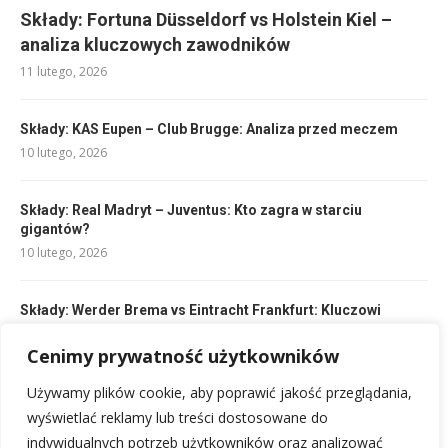
Składy: Fortuna Düsseldorf vs Holstein Kiel –
analiza kluczowych zawodników
11 lutego, 2026
Składy: KAS Eupen – Club Brugge: Analiza przed meczem
10 lutego, 2026
Składy: Real Madryt – Juventus: Kto zagra w starciu
gigantów?
10 lutego, 2026
Składy: Werder Brema vs Eintracht Frankfurt: Kluczowi
zawodnicy
Cenimy prywatność użytkowników
10 lutego, 2026
Używamy plików cookie, aby poprawić jakość przeglądania,
Składy PSG vs Liverpool: Kto zagra w tym starciu?
wyświetlać reklamy lub treści dostosowane do
10 lutego, 2026
indywidualnych potrzeb użytkowników oraz analizować